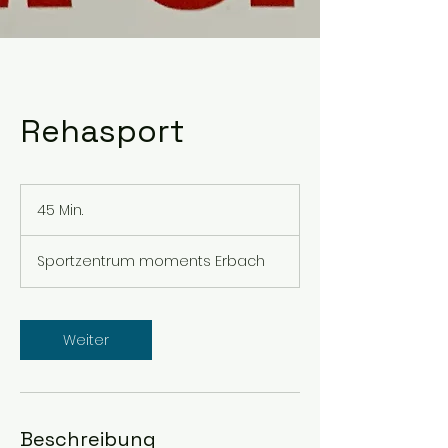
Rehasport
45 Min.
4
5
M
Sportzentrum moments Erbach
i
n
.
Weiter
Beschreibung