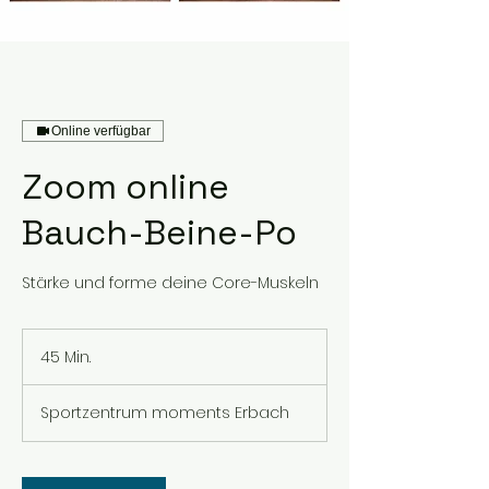
Online verfügbar
Zoom online
Bauch-Beine-Po
Stärke und forme deine Core-Muskeln
45 Min.
4
5
M
Sportzentrum moments Erbach
i
n
.